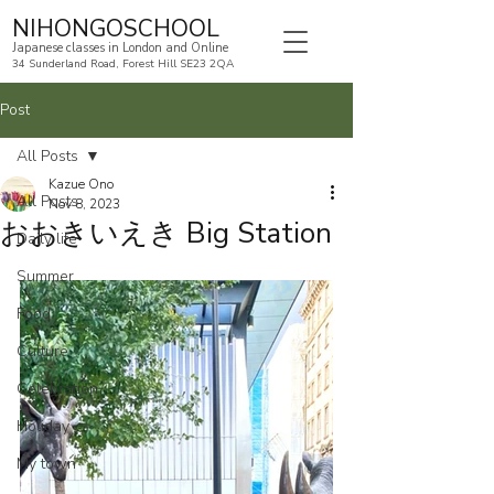
NIHONGOSCHOOL
Japanese classes in London and Online
34 Sunderland Road, Forest Hill SE23 2QA
Post
All Posts
Kazue Ono
All Posts
Nov 8, 2023
おおきいえき Big Station
Daily life
Summer
Food
Culture
Celebration
Holiday
My town