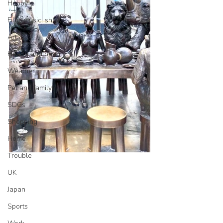
Hobby
Film, music, show
Art
Health and beauty
Weather
Pet and family
SDGs
Shopping
Home
Trouble
UK
Japan
Sports