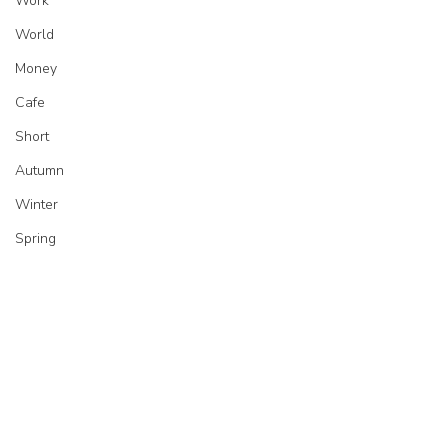
Work
World
Money
Cafe
Short
Autumn
Winter
Spring