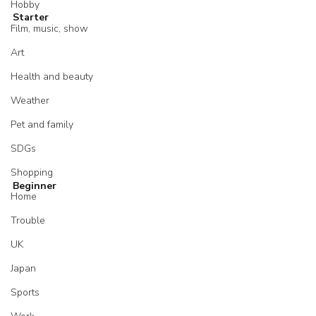
Hobby
Starter
Film, music, show
Art
Health and beauty
Weather
Pet and family
SDGs
Shopping
Beginner
Home
Trouble
UK
Japan
Sports