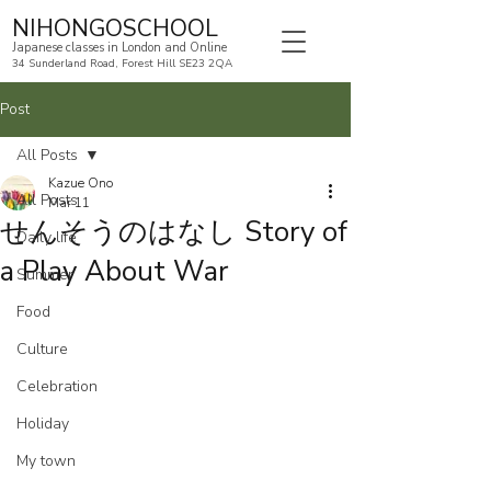
NIHONGOSCHOOL
Japanese classes in London and Online
34 Sunderland Road, Forest Hill SE23 2QA
Post
All Posts
Kazue Ono
All Posts
Mar 11
せんそうのはなし Story of
Daily life
a Play About War
Summer
Food
Culture
Celebration
Holiday
My town