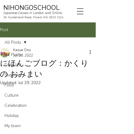
NIHONGOSCHOOL
Japanese classes in London and Online
34 Sunderland Road, Forest Hill SE23 2QA
Post
All Posts
Kazue Ono
All Posts
Jul 28, 2022
にほんごブログ：かくり
Daily life
の おみまい
Summer
Updated:
Jul 29, 2022
Food
Culture
Celebration
Holiday
My town