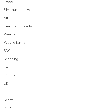
Hobby
Film, music, show
Art
Health and beauty
Weather
Pet and family
SDGs
Shopping
Home
Trouble
UK
Japan
Sports