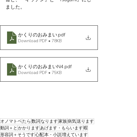
ました。
かくりのおみまい
.pdf
Download PDF • 78KB
かくりのおみまいN4
.pdf
Download PDF • 75KB
オノマトペ
たら
数詞
なります
家族
病気
送ります
動詞＋と
かかります
あげます・もらいます
暇
形容詞＋そうです
心配
本・小説
増えています