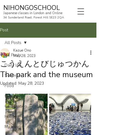
NIHONGOSCHOOL
Japanese classes in London and Online
34 Sunderland Road, Forest Hill SE23 2QA
Post
All Posts
Kazue Ono
All Posts
May 28, 2023
こうえんとびじゅつかん
Daily life
The park and the museum
Summer
Updated:
May 28, 2023
Food
Culture
Celebration
Holiday
My town