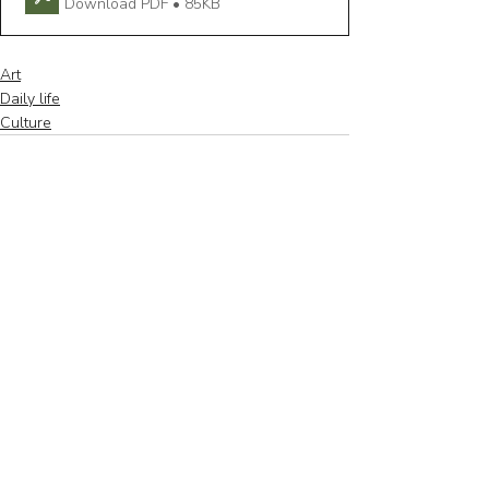
Download PDF • 85KB
Art
Daily life
Culture
Recent Posts
See All