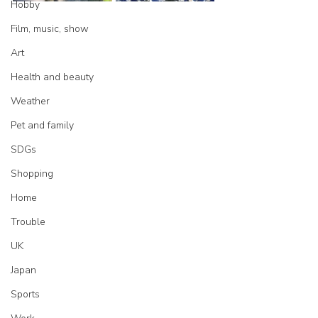
Hobby
Film, music, show
Art
Health and beauty
Weather
Pet and family
SDGs
Shopping
Home
Trouble
UK
Japan
Sports