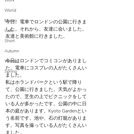
Work
World
Money
今日、電車でロンドンの公園に行きま
した。それから、友達に会いました。
Cafe
友達と美術館に行きました。
Short
Autumn
今日はロンドンでコミコンがありまし
Winter
た。電車にコスプレの人がたくさんい
Spring
ました。
私はホランドパークという駅で降り
て、公園に行きました。天気がよかっ
たので、芝生の上でピクニックをして
いる人が多かったです。公園の中に日
本の庭があります。Kyoto Gardenとい
う名前です。池や、石の灯籠がありま
す。写真を撮っている人がたくさんい
ました。