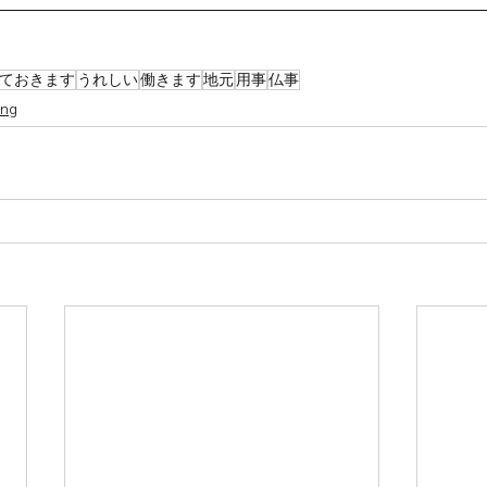
ておきます
うれしい
働きます
地元
用事
仏事
ing