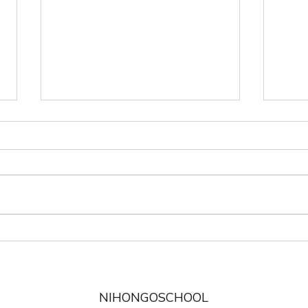
おみやげ Gift
せんこ
NIHONGOSCHOOL