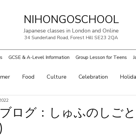
NIHONGOSCHOOL
Japanese classes in London and Online
34 Sunderland Road, Forest Hill SE23 2QA
s
GCSE & A-Level Information
Group Lesson for Teens
J
mer
Food
Culture
Celebration
Holid
ow
2022
Art
Health and beauty
Weather
Pe
ブログ：しゅふのしごと
)
rouble
UK
Japan
Sports
Work
Wo