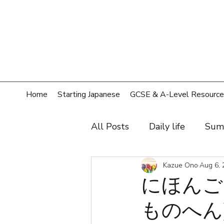
Home
Starting Japanese
GCSE & A-Level Resource
All Posts
Daily life
Sum
Hobby
Film, music, sh
Kazue Ono
Aug 6, 
にほんご
ものへん
Shopping
Home
T