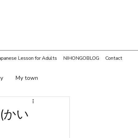
apanese Lesson for Adults
NIHONGOBLOG
Contact
ay
My town
t and family
SDGs
(かい
rld
Money
Cafe