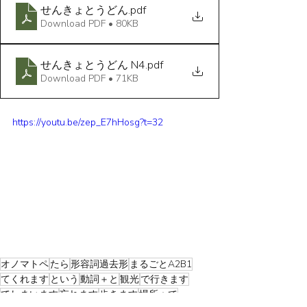
せんきょとうどん
.pdf
Download PDF • 80KB
せんきょとうどん N4
.pdf
Download PDF • 71KB
https://youtu.be/zep_E7hHosg?t=32
オノマトペ
たら
形容詞過去形
まるごとA2B1
てくれます
という
動詞＋と
観光
で行きます
てしまいます
忘れます
歩きます
場所＋で