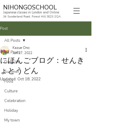
NIHONGOSCHOOL
Japanese classes in London and Online
34 Sunderland Road, Forest Hill SE23 2QA
Post
All Posts
Kazue Ono
All Posts
Jun 27, 2022
にほんごブログ：せんき
Daily life
ょとうどん
Summer
Updated:
Oct 18, 2022
Food
Culture
Celebration
Holiday
My town