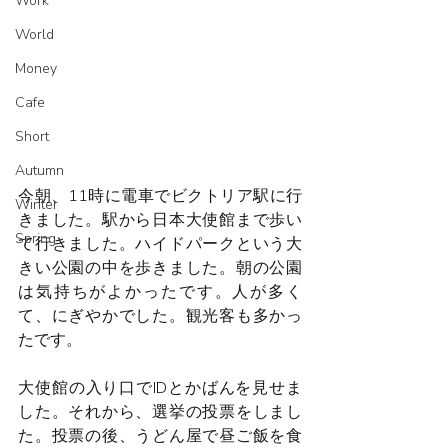
Work
World
Money
Cafe
Short
Autumn
今朝、11時に電車でビクトリア駅に行
Winter
きました。駅から日本大使館まで歩い
Spring
て行きました。ハイドパークという大
きい公園の中を歩きました。朝の公園
は気持ちがよかったです。人が多く
て、にぎやかでした。観光客も多かっ
たです。
大使館の入り口でIDとかばんを見せま
した。それから、選挙の投票をしまし
た。投票の後、うどん屋で昼ご飯を食