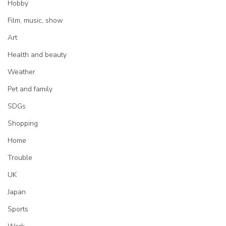
Hobby
Film, music, show
Art
Health and beauty
Weather
Pet and family
SDGs
Shopping
Home
Trouble
UK
Japan
Sports