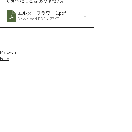
て食べたことはありません。
エルダーフラワー1
.pdf
Download PDF • 77KB
My town
Food
Summer
Recent Posts
See All