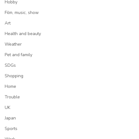
Hobby
Film, music, show
Art
Health and beauty
Weather
Pet and family
SDGs
Shopping
Home
Trouble
UK
Japan
Sports