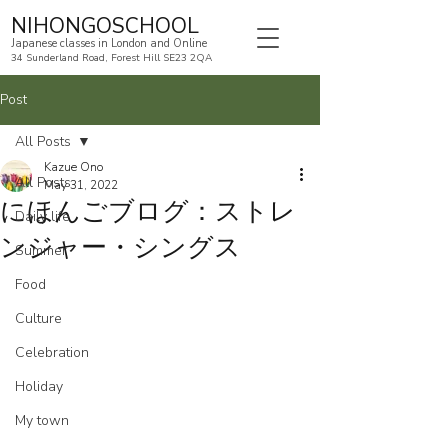
NIHONGOSCHOOL
Japanese classes in London and Online
34 Sunderland Road, Forest Hill SE23 2QA
Post
All Posts
Kazue Ono
All Posts
May 31, 2022
にほんごブログ：ストレ
Daily life
ンジャー・シングス
Summer
Food
Culture
Celebration
Holiday
My town