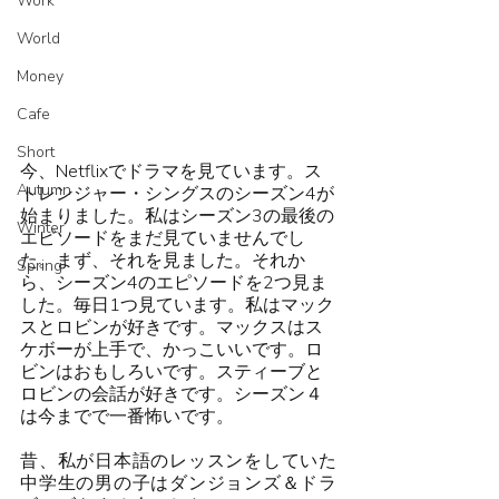
Work
World
Money
Cafe
Short
今、Netflixでドラマを見ています。ス
Autumn
トレンジャー・シングスのシーズン4が
始まりました。私はシーズン3の最後の
Winter
エピソードをまだ見ていませんでし
た。まず、それを見ました。それか
Spring
ら、シーズン4のエピソードを2つ見ま
した。毎日1つ見ています。私はマック
スとロビンが好きです。マックスはス
ケボーが上手で、かっこいいです。ロ
ビンはおもしろいです。スティーブと
ロビンの会話が好きです。シーズン４
は今までで一番怖いです。
昔、私が日本語のレッスンをしていた
中学生の男の子はダンジョンズ＆ドラ