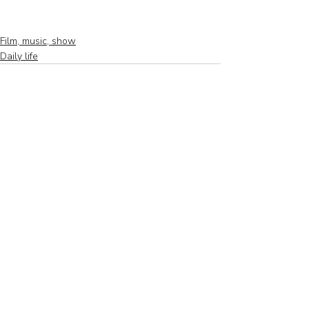
Film, music, show
Daily life
Recent Posts
See All