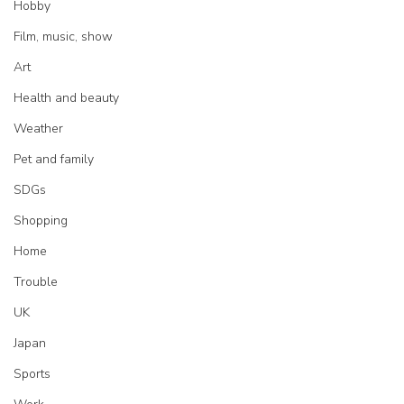
Hobby
Film, music, show
Art
Health and beauty
Weather
Pet and family
SDGs
Shopping
Home
Trouble
UK
Japan
Sports