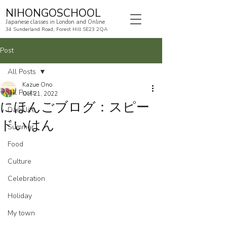
NIHONGOSCHOOL
Japanese classes in London and Online
34 Sunderland Road, Forest Hill SE23 2QA
Post
All Posts
Kazue Ono
All Posts
Oct 21, 2022
にほんごブログ：スピー
Daily life
ドいはん
Summer
Food
Culture
Celebration
Holiday
My town