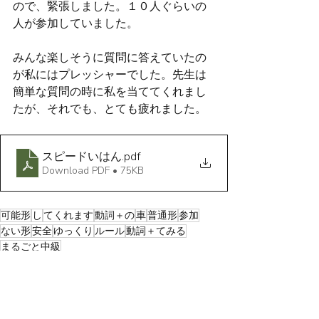
ので、緊張しました。１０人ぐらいの
人が参加していました。
みんな楽しそうに質問に答えていたの
が私にはプレッシャーでした。先生は
簡単な質問の時に私を当ててくれまし
たが、それでも、とても疲れました。
スピードいはん
.pdf
Download PDF • 75KB
可能形
し
てくれます
動詞＋の
車
普通形
参加
ない形
安全
ゆっくり
ルール
動詞＋てみる
まるごと中級
Trouble
UK
Daily life