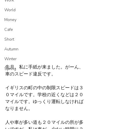
Work
World
Money
Cafe
Short
Autumn
Winter
先月、私に手紙が来ました。がーん、
Spring
車のスピード違反です。
イギリスの町の中の制限スピードは３
０マイルです。学校の近くなどは２０
マイルです。ゆっくり運転しなければ
なりません。
人や車が多い道も２０マイルの所が多