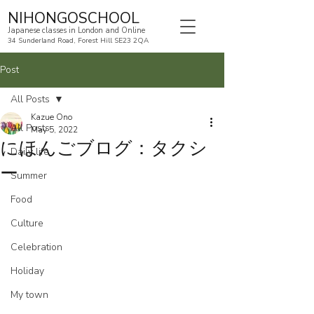
NIHONGOSCHOOL
Japanese classes in London and Online
34 Sunderland Road, Forest Hill SE23 2QA
Post
All Posts
Kazue Ono
All Posts
May 5, 2022
にほんごブログ：タクシ
Daily life
ー
Summer
Food
Culture
Celebration
Holiday
My town