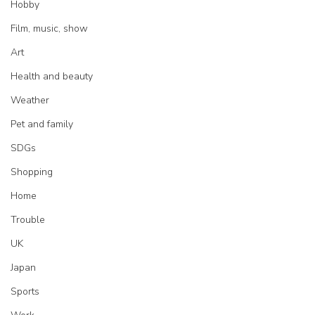
Hobby
Film, music, show
Art
Health and beauty
Weather
Pet and family
SDGs
Shopping
Home
Trouble
UK
Japan
Sports