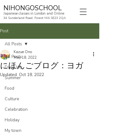
NIHONGOSCHOOL
Japanese classes in London and Online
34 Sunderland Road, Forest Hill SE23 2QA
Post
All Posts
Kazue Ono
All Posts
May 18, 2022
にほんごブログ：ヨガ
Daily life
Updated:
Oct 18, 2022
Summer
Food
Culture
Celebration
Holiday
My town