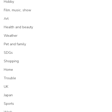
Hobby
Film, music, show
Art
Health and beauty
Weather
Pet and family
SDGs
Shopping
Home
Trouble
UK
Japan
Sports