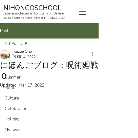
NIHONGOSCHOOL
Japanese classes in London and Online
34 Sunderland Road, Forest Hill SE23 2QA
Post
All Posts
Kazue Ono
All Posts
Mar 14, 2022
にほんごブログ：呪術廻戦
Daily life
０
Summer
Updated:
Mar 17, 2022
Food
Culture
Celebration
Holiday
My town