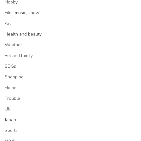
Hobby
Film, music, show
Art
Health and beauty
Weather
Pet and family
SDGs
Shopping
Home
Trouble
UK
Japan
Sports