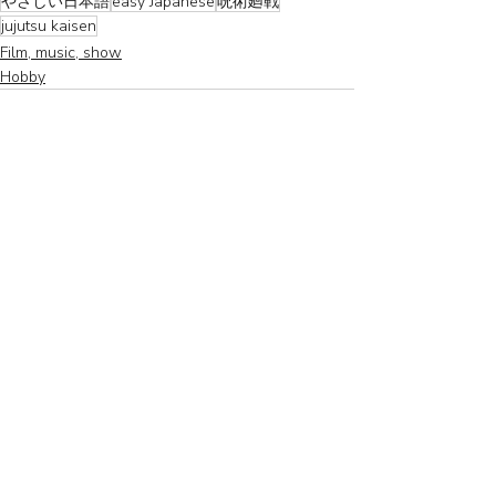
やさしい日本語
easy Japanese
呪術廻戦
jujutsu kaisen
Film, music, show
Hobby
Recent Posts
See All