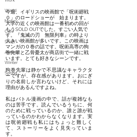
Work
World
今週、イギリスの映画館で「呪術廻戦
０」のロードショーが　始まります。
Money
大学の近くの映画館は一番初めの回が 
もうSOLD OUTでした。すごい人気で
Cafe
す。『鬼滅の刃　無限列車』の時より
大きい映画館が多いです。この映画は
Short
マンガの０巻の話です。呪術高専の狗
Autumn
巻先輩と乙骨憂太が商店街で一緒に戦
います。とても好きなシーンです。
Winter
狗巻先輩は静かで不思議なキャラクタ
Spring
ーですが、存在感があります。おにぎ
りの名前しか言わないけど、それには
理由があるんですよね。
私はバトル漫画の中で、話が複雑なも
のは苦手です。読んでいるうちに、何
のために戦っているのか、誰と誰が戦
っているのかわからなくなります。実
は呪術廻戦も私にはちょっと難しく
て、ストーリーをよく見失っていま
す。