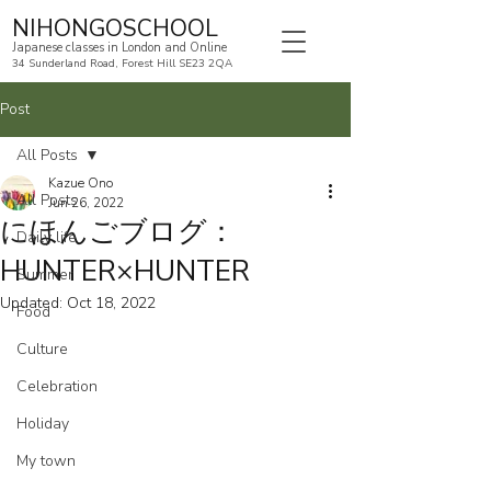
NIHONGOSCHOOL
Japanese classes in London and Online
34 Sunderland Road, Forest Hill SE23 2QA
Post
All Posts
Kazue Ono
All Posts
Jun 26, 2022
にほんごブログ：
Daily life
HUNTER×HUNTER
Summer
Updated:
Oct 18, 2022
Food
Culture
Celebration
Holiday
My town