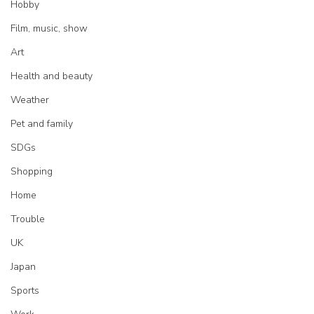
Hobby
Film, music, show
Art
Health and beauty
Weather
Pet and family
SDGs
Shopping
Home
Trouble
UK
Japan
Sports