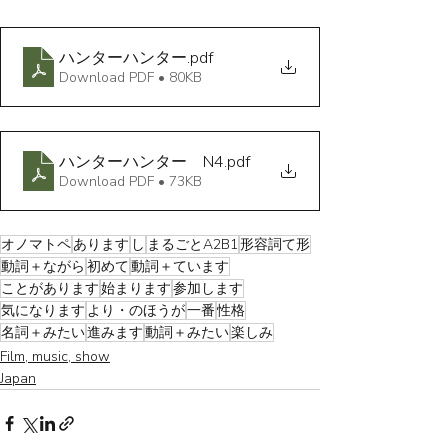
ハンターハンター
.pdf
Download PDF • 80KB
ハンターハンター N4
.pdf
Download PDF • 73KB
オノマトペ
あります
し
まるごとA2B1
形容詞て形
動詞＋ながら
初めて
動詞＋ています
ことがあります
始まります
参加します
気になります
より・のほうが
一番
性格
名詞＋みたい
進みます
動詞＋みたい
楽しみ
Film, music, show
Japan