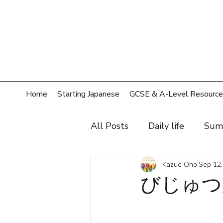
Home
Starting Japanese
GCSE & A-Level Resource
All Posts
Daily life
Sum
Hobby
Film, music, sh
Kazue Ono
Sep 12,
びじゅつか
Shopping
Home
T