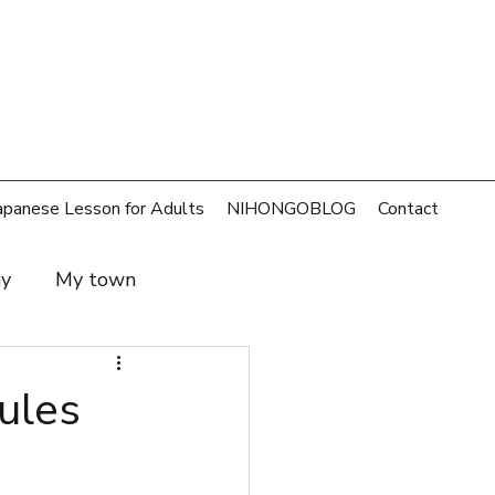
apanese Lesson for Adults
NIHONGOBLOG
Contact
ay
My town
t and family
SDGs
les
rld
Money
Cafe