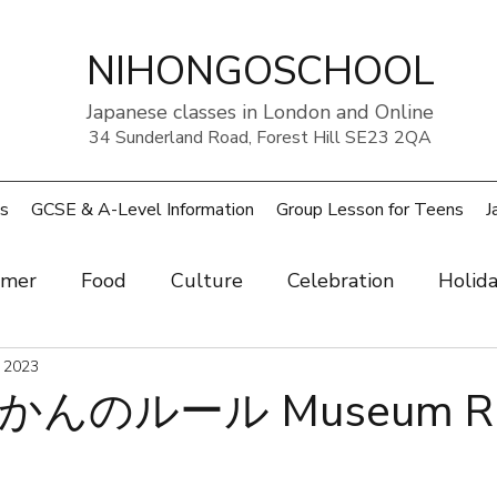
NIHONGOSCHOOL
Japanese classes in London and Online
34 Sunderland Road, Forest Hill SE23 2QA
s
GCSE & A-Level Information
Group Lesson for Teens
J
mer
Food
Culture
Celebration
Holid
ow
 2023
Art
Health and beauty
Weather
Pe
んのルール Museum Ru
rouble
UK
Japan
Sports
Work
Wo