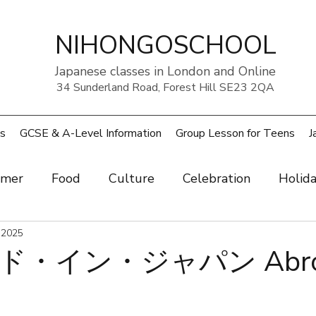
NIHONGOSCHOOL
Japanese classes in London and Online
34 Sunderland Road, Forest Hill SE23 2QA
s
GCSE & A-Level Information
Group Lesson for Teens
J
mer
Food
Culture
Celebration
Holid
ow
 2025
Art
Health and beauty
Weather
Pe
・イン・ジャパン Abroa
rouble
UK
Japan
Sports
Work
Wo