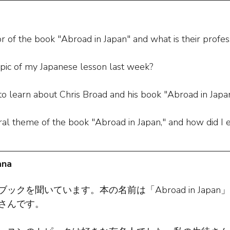
r of the book "Abroad in Japan" and what is their profes
pic of my Japanese lesson last week?
 to learn about Chris Broad and his book "Abroad in Japa
ral theme of the book "Abroad in Japan," and how did I en
ana
ックを聞いています。本の名前は「Abroad in Japa
さんです。