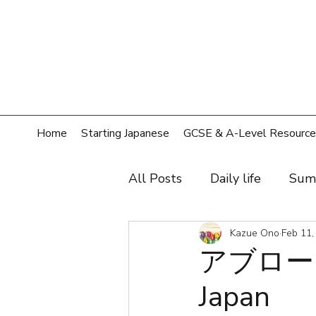
Home
Starting Japanese
GCSE & A-Level Resource
All Posts
Daily life
Sum
Hobby
Film, music, sh
Kazue Ono
Feb 11,
アブロード
Japan
Shopping
Home
T