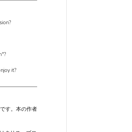
sion?
n"?
joy it?
n」です。本の作者