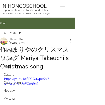
NIHONGOSCHOOL
Japanese classes in London and Online
34 Sunderland Road, Forest Hill SE23 2QA
Post
All Posts
Kazue Ono
All Posts
Dec 9, 2024
竹内まりやのクリスマス
Daily life
ソング Mariya Takeuchi's
Summer
Christmas song
Food
Culture
https://youtu.be/iPGGuUpet2k?
Celebration
si=OzyDBId8cECeh9c9
Holiday
My town