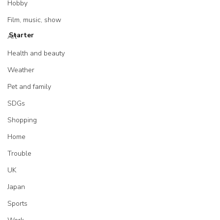
Hobby
Film, music, show
Starter
Art
Health and beauty
Weather
Pet and family
SDGs
Shopping
Home
Trouble
UK
Japan
Sports