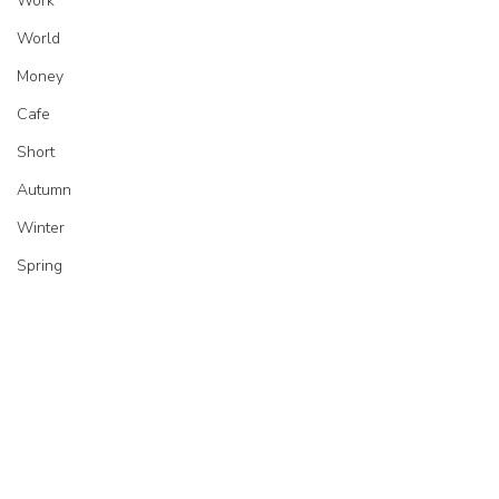
Work
World
Money
Cafe
Short
Autumn
Winter
Spring