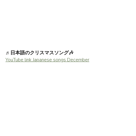
♬日本語のクリスマスソング🎶
YouTube link Japanese songs December
Text without furigana
竹内まりやは日本の歌手です。私は竹
内まりやの「すてきなホリデイ」が好
きです。クリスマスの歌です。
竹内まりやさんはシンガーソングライ
ターです。1980年代からずっと活躍し
ています。有名な歌がたくさんありま