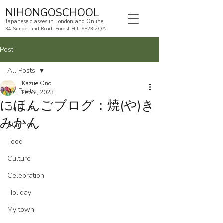
NIHONGOSCHOOL
Japanese classes in London and Online
34 Sunderland Road, Forest Hill SE23 2QA
Post
All Posts
Kazue Ono
All Posts
Feb 2, 2023
にほんごブログ：焼(や)き
Daily life
みかん
Summer
Food
Culture
Celebration
Holiday
My town