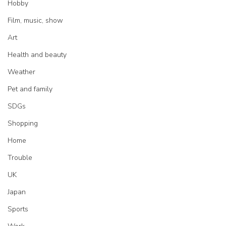
Hobby
Film, music, show
Art
Health and beauty
Weather
Pet and family
SDGs
Shopping
Home
Trouble
UK
Japan
Sports