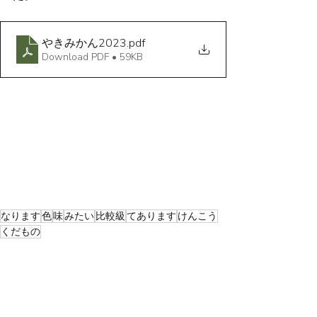
やきみかん2023
.pdf
Download PDF • 59KB
なります
色
味
みたい
比較級
てあります
けんこう
くだもの
Food
Health and beauty
Winter