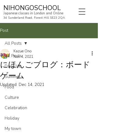
NIHONGOSCHOOL
Japanese classes in London and Online
34 Sunderland Road, Forest Hill SE23 2QA
Post
All Posts
Kazue Ono
All Posts
Nov 4, 2021
にほんごブログ：ボード
Daily life
ゲーム
Summer
Updated:
Dec 14, 2021
Food
Culture
Celebration
Holiday
My town