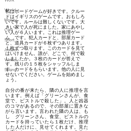
Work
World
私はボードゲームが好きです。クルー
ドはイギリスのゲームです。おもしろ
Money
いです。ルールは難しくないです。大
きい家で人が死にました。家にあやし
Cafe
い人が６人います。これは推理ゲー
ム　です。犯人カードと、部屋カード
Short
と、道具カードが６枚ずつあります。
１枚ずつ取ります。このカードを見て
Autumn
はいけません。誰が、どこで、何で殺
しましたか。３枚のカードが答えで
Winter
す。残りの１５枚をシャッフルしま
す。カードをもらいます。他の人に見
Spring
せないでください。ゲームを始めまし
ょう。
自分の番が来たら、隣の人に推理を言
います。例えば「グリーンさんが、食
堂で、ピストルで殺した」。人と凶器
のコマがあるので、その部屋に置きな
がら言います。言われた隣の人は、も
し　グリーンさん、食堂、ピストルの
カードを持っていたら１枚だけ、推理
した人だけに、見せてくれます。見た