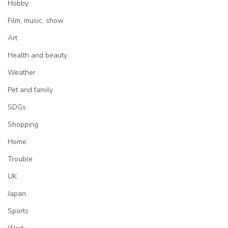
Hobby
Film, music, show
Art
Health and beauty
Weather
Pet and family
SDGs
Shopping
Home
Trouble
UK
Japan
Sports