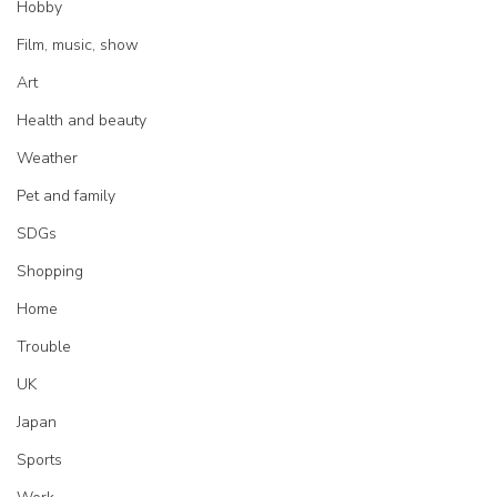
Hobby
Film, music, show
Art
Health and beauty
Weather
Pet and family
SDGs
Shopping
Home
Trouble
UK
Japan
Sports