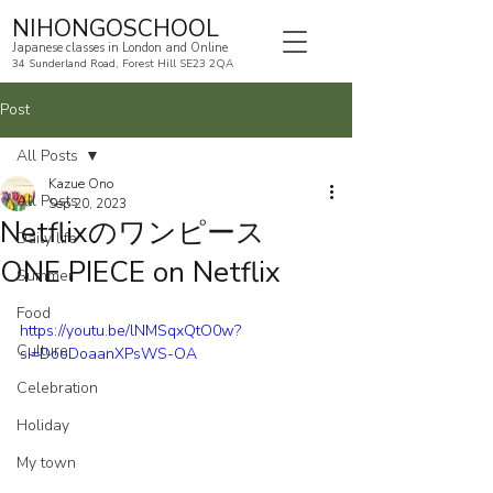
NIHONGOSCHOOL
Japanese classes in London and Online
34 Sunderland Road, Forest Hill SE23 2QA
Post
All Posts
Kazue Ono
All Posts
Sep 20, 2023
Netflixのワンピース
Daily life
ONE PIECE on Netflix
Summer
Food
https://youtu.be/lNMSqxQtO0w?
Culture
si=DooDoaanXPsWS-OA
Celebration
Holiday
My town