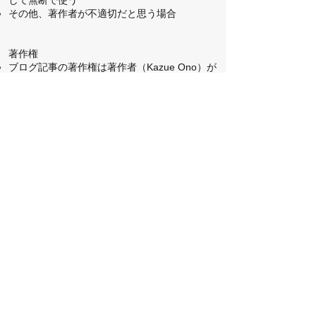
して無断で使う
その他、著作者が不適切だと思う場合
著作権
ブログ記事の著作権は著作者（Kazue Ono）が
所有します。
クレジット表記
レッスンで使用、配布する場合は不要です。
ブログ記事をもとにコンテンツを作成してウェ
ブサイトやSNSに掲載する場合は下のように表
記してください。
例1
Original text:
https://www.nihongoschool.co.uk/nihongoblog
例2
NIHONGOBLOG (Kazue Ono)よりリライ
ト
ご利用ガイドは変わることがあります。
ブログ
記事のご利用によって発生したトラブルについ
ては責任を取ることができません。