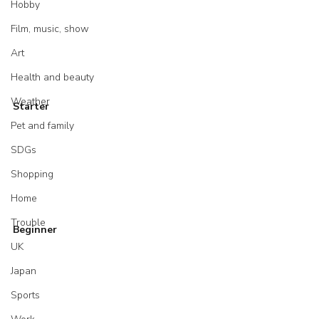
Hobby
Film, music, show
Art
Health and beauty
Weather
Starter
Pet and family
SDGs
Shopping
Home
Trouble
Beginner
UK
Japan
Sports