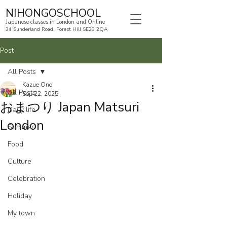
NIHONGOSCHOOL
Japanese classes in London and Online
34 Sunderland Road, Forest Hill SE23 2QA
Post
All Posts
Kazue Ono
All Posts
Sep 22, 2025
おまつり Japan Matsuri
Daily life
London
Summer
Food
Culture
Celebration
Holiday
My town