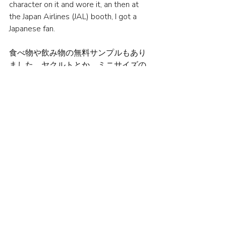
character on it and wore it, an then at 
the Japan Airlines (JAL) booth, I got a 
Japanese fan.
食べ物や飲み物の無料サンプルもあり
ました。ヤクルトとか、ミニサイズの
豆腐をもらうことができます。私はお
好み焼きの屋台でソースをもらいまし
た。お祭に来たお客さんへの特別サー
ビスだそうです。
There were also free samples of food 
and drinks. You could get things like 
Yakult or mini-sized tofu. I got some 
sauce at the okonomiyaki stall. It was 
apparently a special service for festival 
visitors.
Culture
UK