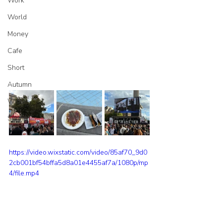
Work
World
Money
Cafe
Short
Autumn
Winter
Spring
https://video.wixstatic.com/video/85af70_9d0
2cb001bf54bffa5d8a01e4455af7a/1080p/mp
4/file.mp4