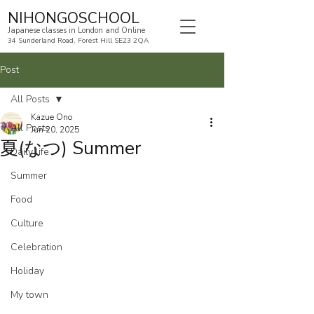
NIHONGOSCHOOL
Japanese classes in London and Online
34 Sunderland Road, Forest Hill SE23 2QA
Post
All Posts
Kazue Ono
All Posts
Jun 20, 2025
夏(なつ) Summer
Daily life
Summer
Food
Culture
Celebration
Holiday
My town