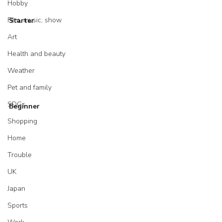
Hobby
Film, music, show
Starter
Art
Health and beauty
Weather
Pet and family
SDGs
Beginner
Shopping
Home
Trouble
UK
Japan
Sports