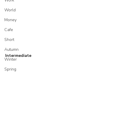
Work
World
Money
Cafe
Short
Autumn
Intermediate
Winter
Spring