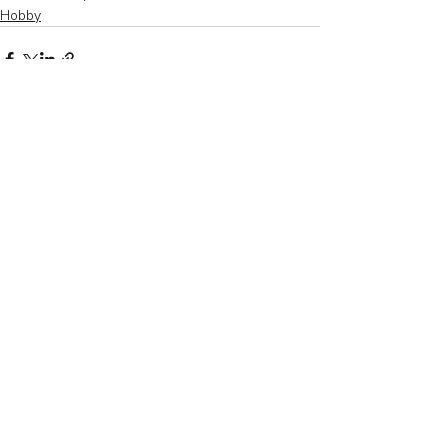
Hobby
Recent Posts
See All