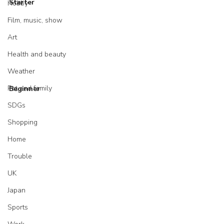
Starter
Hobby
Film, music, show
Art
Health and beauty
Weather
Pet and family
Beginner
SDGs
Shopping
Home
Trouble
UK
Japan
Sports