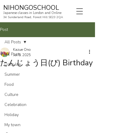
NIHONGOSCHOOL
Japanese classes in London and Online
34 Sunderland Road, Forest Hill SE23 2QA
Post
All Posts
Kazue Ono
All Posts
Jul 5, 2025
たんじょう日(び) Birthday
Daily life
Summer
Food
Culture
Celebration
Holiday
My town