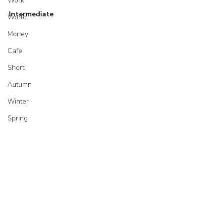
Work
Intermediate
World
Money
Cafe
Short
Autumn
Winter
Spring